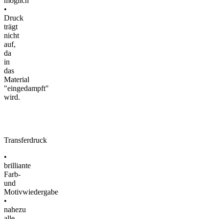
möglich
•
Druck
trägt
nicht
auf,
da
in
das
Material
"eingedampft"
wird.
Transferdruck
•
brilliante
Farb-
und
Motivwiedergabe
•
nahezu
alle