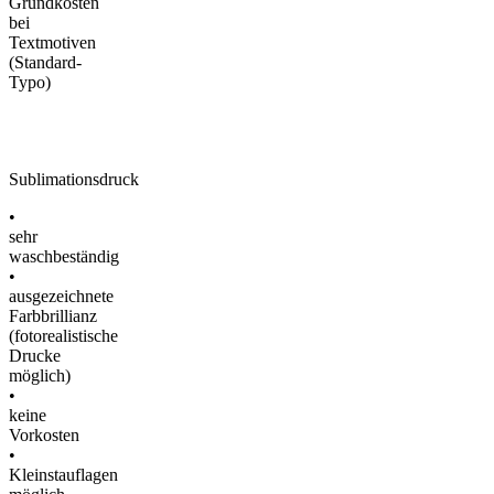
Grundkosten
bei
Textmotiven
(Standard-
Typo)
Sublimationsdruck
•
sehr
waschbeständig
•
ausgezeichnete
Farbbrillianz
(fotorealistische
Drucke
möglich)
•
keine
Vorkosten
•
Kleinstauflagen